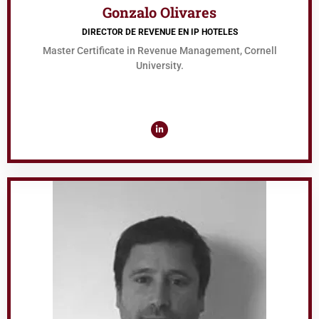
Gonzalo Olivares
DIRECTOR DE REVENUE EN IP HOTELES
Master Certificate in Revenue Management, Cornell
University.
L
i
n
k
e
d
i
n
-
i
n